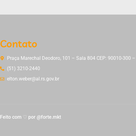
Contato
Praça Marechal Deodoro, 101 – Sala 804 CEP: 90010-300 – 
(51) 3210-2440
elton.weber@al.rs.gov.br
Feito com ♡ por @forte.mkt