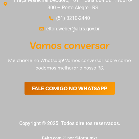
Praça Marechal Deodoro, 101 – Sala 804 CEP: 90010-
300 – Porto Alegre - RS
(51) 3210-2440
elton.weber@al.rs.gov.br
Vamos conversar
Me chame no Whatsapp! Vamos conversar sobre como
podemos melhorar o nosso RS.
FALE COMIGO NO WHATSAPP
Copyright © 2025. Todos direitos reservados.
Feito com ♡ por @forte.mkt