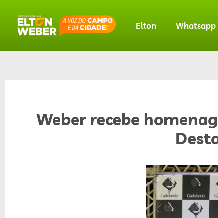
Elton
Whatsapp O
Weber recebe homenag
Dest