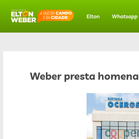
Elton
Whatsapp O
Weber presta homena