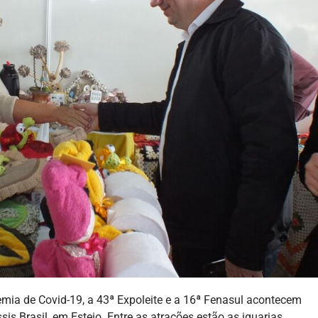
ia de Covid-19, a 43ª Expoleite e a 16ª Fenasul acontecem
is Brasil, em Esteio. Entre as atrações estão as iguarias