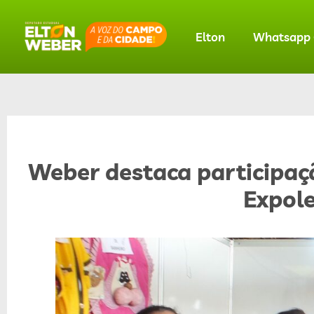
Elton
Whatsapp O
Weber destaca participaçã
Expole