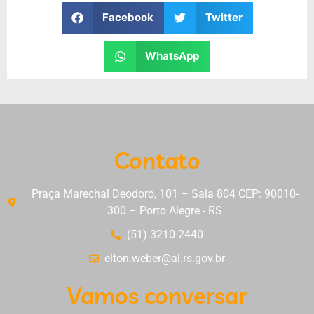
Facebook
Twitter
WhatsApp
Contato
Praça Marechal Deodoro, 101 – Sala 804 CEP: 90010-
300 – Porto Alegre - RS
(51) 3210-2440
elton.weber@al.rs.gov.br
Vamos conversar