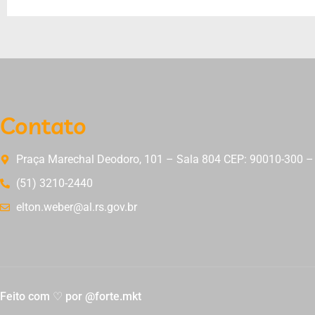
Contato
Praça Marechal Deodoro, 101 – Sala 804 CEP: 90010-300 – 
(51) 3210-2440
elton.weber@al.rs.gov.br
Feito com ♡ por @forte.mkt