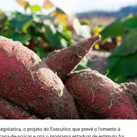
gislativa, o projeto do Executivo que prevê o fomento à
cana-de-açúcar e cria o programa estadual de estímulo foi