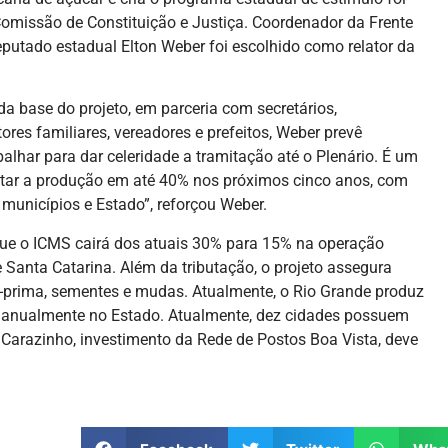
a Comissão de Constituição e Justiça. Coordenador da Frente
putado estadual Elton Weber foi escolhido como relator da
a base do projeto, em parceria com secretários,
ores familiares, vereadores e prefeitos, Weber prevê
balhar para dar celeridade a tramitação até o Plenário. É um
ntar a produção em até 40% nos próximos cinco anos, com
, municípios e Estado”, reforçou Weber.
á que o ICMS cairá dos atuais 30% para 15% na operação
 Santa Catarina. Além da tributação, o projeto assegura
a-prima, sementes e mudas. Atualmente, o Rio Grande produz
s anualmente no Estado. Atualmente, dez cidades possuem
Carazinho, investimento da Rede de Postos Boa Vista, deve