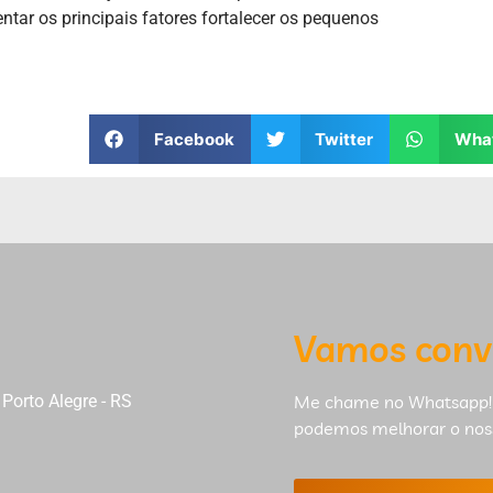
tar os principais fatores fortalecer os pequenos
Facebook
Twitter
Wha
Vamos conv
Porto Alegre - RS
Me chame no Whatsapp!
podemos melhorar o nos