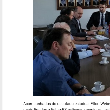
Acompanhados do deputado estadual Elton Weber, 
rurais ligados à Fetag-RS estiveram reunidos, nes