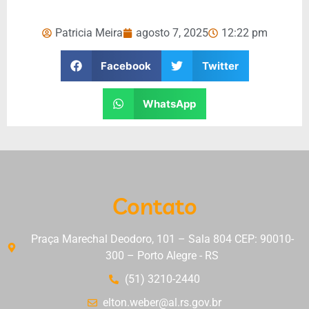
Patricia Meira
agosto 7, 2025
12:22 pm
Facebook
Twitter
WhatsApp
Contato
Praça Marechal Deodoro, 101 – Sala 804 CEP: 90010-
300 – Porto Alegre - RS
(51) 3210-2440
elton.weber@al.rs.gov.br