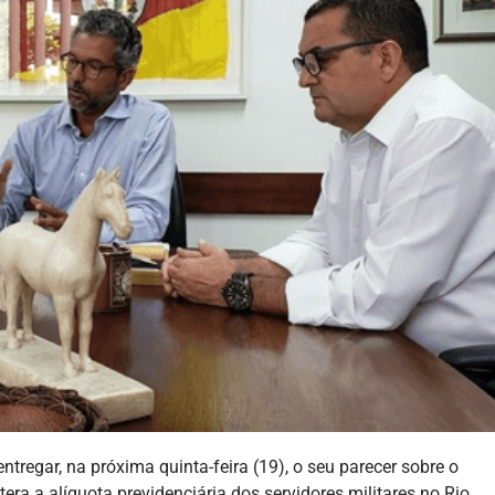
tregar, na próxima quinta-feira (19), o seu parecer sobre o
era a alíquota previdenciária dos servidores militares no Rio