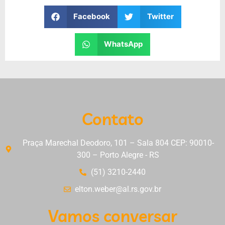
Facebook
Twitter
WhatsApp
Contato
Praça Marechal Deodoro, 101 – Sala 804 CEP: 90010-
300 – Porto Alegre - RS
(51) 3210-2440
elton.weber@al.rs.gov.br
Vamos conversar