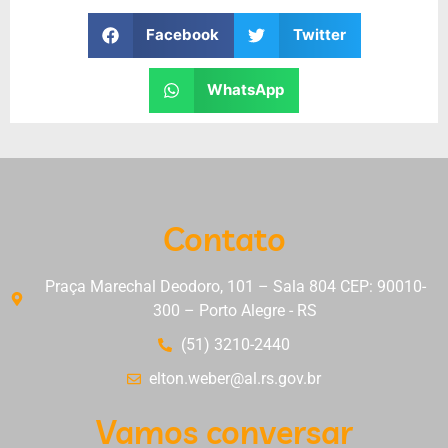
Facebook
Twitter
WhatsApp
Contato
Praça Marechal Deodoro, 101 – Sala 804 CEP: 90010-
300 – Porto Alegre - RS
(51) 3210-2440
elton.weber@al.rs.gov.br
Vamos conversar