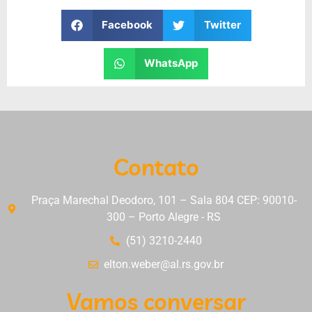
Facebook
Twitter
WhatsApp
Contato
Praça Marechal Deodoro, 101 – Sala 804 CEP: 90010-
300 – Porto Alegre - RS
(51) 3210-2440
elton.weber@al.rs.gov.br
Vamos conversar