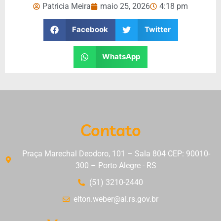
Patricia Meira
maio 25, 2026
4:18 pm
Facebook
Twitter
WhatsApp
Contato
Praça Marechal Deodoro, 101 – Sala 804 CEP: 90010-
300 – Porto Alegre - RS
(51) 3210-2440
elton.weber@al.rs.gov.br