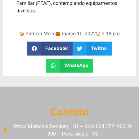
Familiar (PEAF), contemplando equipamentos
diversos.
Patricia Meira
março 10, 2022
3:18 pm
Facebook
Twitter
WhatsApp
Contato
Praça Marechal Deodoro, 101 – Sala 804 CEP: 90010-
300 – Porto Alegre - RS