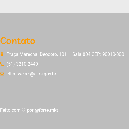
Contato
Praça Marechal Deodoro, 101 – Sala 804 CEP: 90010-300 – 
(51) 3210-2440
elton.weber@al.rs.gov.br
Feito com ♡ por @forte.mkt