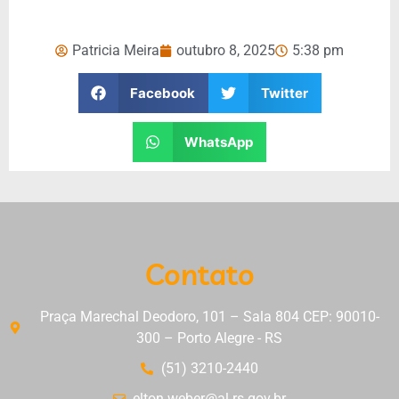
Patricia Meira
outubro 8, 2025
5:38 pm
Facebook
Twitter
WhatsApp
Contato
Praça Marechal Deodoro, 101 – Sala 804 CEP: 90010-
300 – Porto Alegre - RS
(51) 3210-2440
elton.weber@al.rs.gov.br