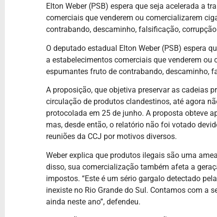
Elton Weber (PSB) espera que seja acelerada a tr
comerciais que venderem ou comercializarem ciga
contrabando, descaminho, falsificação, corrupçã
O deputado estadual Elton Weber (PSB) espera que
a estabelecimentos comerciais que venderem ou c
espumantes fruto de contrabando, descaminho, fa
A proposição, que objetiva preservar as cadeias 
circulação de produtos clandestinos, até agora nã
protocolada em 25 de junho. A proposta obteve a
mas, desde então, o relatório não foi votado dev
reuniões da CCJ por motivos diversos.
Weber explica que produtos ilegais são uma ame
disso, sua comercialização também afeta a gera
impostos. “Este é um sério gargalo detectado pel
inexiste no Rio Grande do Sul. Contamos com a se
ainda neste ano”, defendeu.