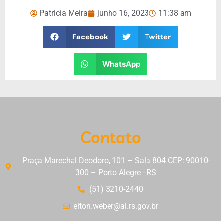
Patricia Meira
junho 16, 2023
11:38 am
Facebook
Twitter
WhatsApp
Contato
Praça Marechal Deodoro, 101 – Sala 804 CEP: 90010-
300 – Porto Alegre - RS
(51) 3210-2440
elton.weber@al.rs.gov.br