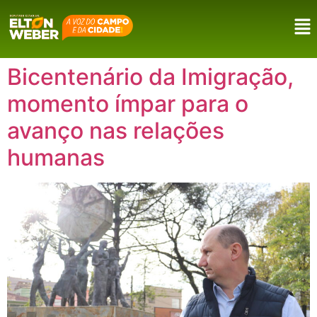
Bicentenário da Imigração,
momento ímpar para o
avanço nas relações
humanas