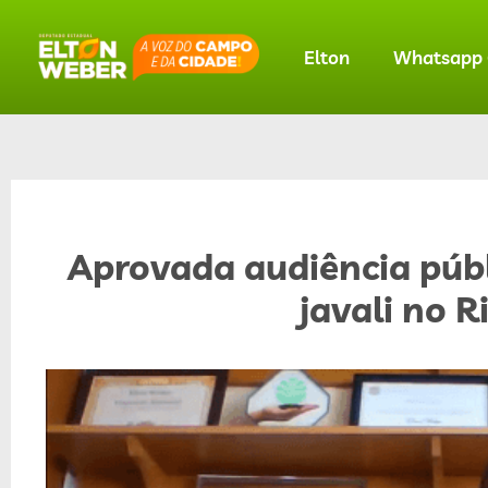
Elton
Whatsapp O
Aprovada audiência públ
javali no 