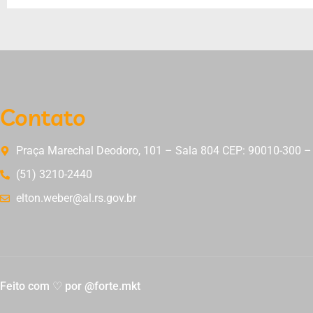
Contato
Praça Marechal Deodoro, 101 – Sala 804 CEP: 90010-300 – 
(51) 3210-2440
elton.weber@al.rs.gov.br
Feito com ♡ por @forte.mkt