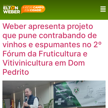
Weber apresenta projeto
que pune contrabando de
vinhos e espumantes no 2º
Fórum da Fruticultura e
Vitivinicultura em Dom
Pedrito