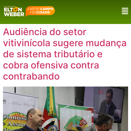
Audiência do setor
vitivinícola sugere mudança
de sistema tributário e
cobra ofensiva contra
contrabando