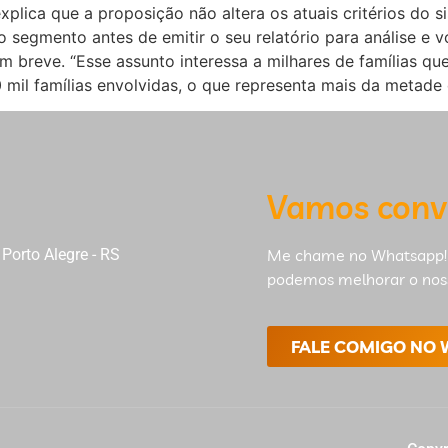
lica que a proposição não altera os atuais critérios do s
 o segmento antes de emitir o seu relatório para análise e
m breve. “Esse assunto interessa a milhares de famílias q
 mil famílias envolvidas, o que representa mais da metade
Vamos conv
Porto Alegre - RS
Me chame no Whatsapp!
podemos melhorar o nos
FALE COMIGO NO