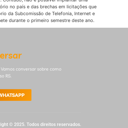
ório no país e das brechas em licitações que
io da Subcomissão de Telefonia, Internet e
ete durante o primeiro semestre deste ano.
ersar
 Vamos conversar sobre como
so RS.
 WHATSAPP
ight © 2025. Todos direitos reservados.