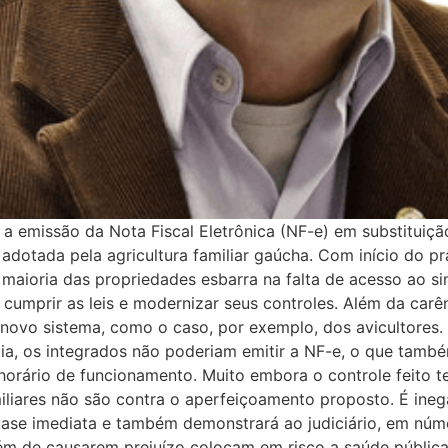
a emissão da Nota Fiscal Eletrônica (NF-e) em substituição
 adotada pela agricultura familiar gaúcha. Com início do p
aioria das propriedades esbarra na falta de acesso ao sina
umprir as leis e modernizar seus controles. Além da carên
o novo sistema, como o caso, por exemplo, dos avicultores
a, os integrados não poderiam emitir a NF-e, o que também
 horário de funcionamento. Muito embora o controle feito
miliares não são contra o aperfeiçoamento proposto. É ineg
ase imediata e também demonstrará ao judiciário, em númer
além de causarem prejuízo colocam em risco a saúde públic