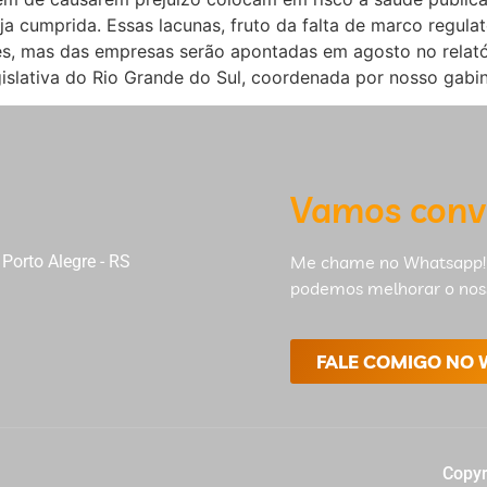
ja cumprida. Essas lacunas, fruto da falta de marco regulat
s, mas das empresas serão apontadas em agosto no relatór
slativa do Rio Grande do Sul, coordenada por nosso gabin
Vamos conv
Porto Alegre - RS
Me chame no Whatsapp!
podemos melhorar o nos
FALE COMIGO NO
Copyr